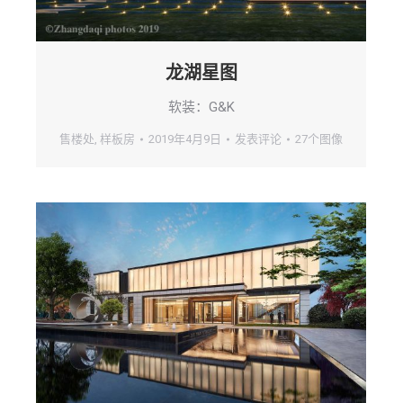
龙湖星图
软装：G&K
售楼处
,
样板房
2019年4月9日
发表评论
27个图像