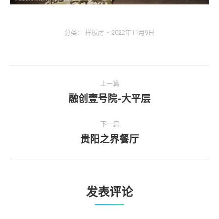
分类：
样板房
2022年11月9日
相
上一篇
册
融创壹号院-大平层
上
一
导
个
下一篇
航
相
贵阳之界餐厅
下
册
一
︰
个
相
发表评论
册
︰