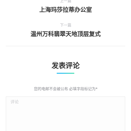
上一篇
册
上海玛莎拉蒂办公室
上
一
导
个
下一篇
航
相
温州万科翡翠天地顶层复式
下
册
一
︰
个
相
发表评论
册
︰
您的电邮不会被公布 必填字段标记为
*
评论