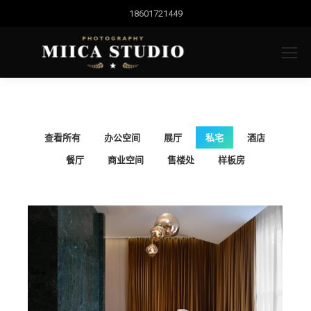
18601721449
查看所有
办公空间
展厅
私宅
酒店
餐厅
商业空间
售楼处
样板房